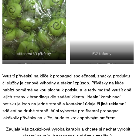
silikonové 3D přívěsky
EVA klíčenky
3D klíčenky ze silikonu
reklamní EVA přívěsky
Využití přívěsků na klíče k propagaci společnosti, značky, produktu
či služby je cenově výhodný a efektní způsob. Přívěsky na klíče
nabízí poměrně velkou plochu k potisku a je tedy možné využít obě
jejich strany k brandingu dle zadání klienta. Ideální kombinací
potisku je logo na jedné straně a kontaktní údaje či jiné reklamní
sdělení na druhé straně. Ať si vyberete pro firemní propagaci
jakékoliv přívěsky na klíče, bude to krok správným směrem.
Zaujala Vás zakázková výroba karabin a chcete si nechat vyrobit
vlastní na míru k propagaci své firmy, značky?