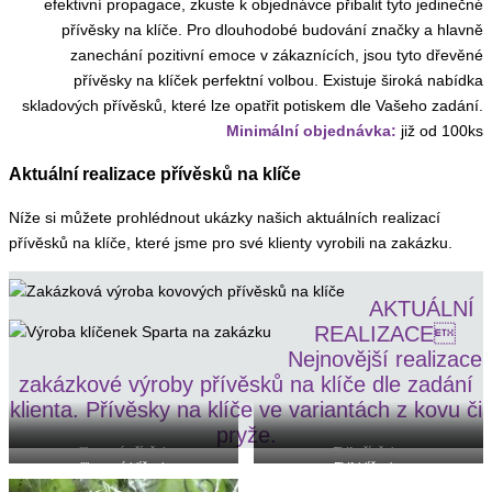
efektivní propagace, zkuste k objednávce přibalit tyto jedinečné
přívěsky na klíče. Pro dlouhodobé budování značky a hlavně
zanechání pozitivní emoce v zákaznících, jsou tyto dřevěné
přívěsky na klíček perfektní volbou. Existuje široká nabídka
skladových přívěsků, které lze opatřit potiskem dle Vašeho zadání.
Minimální objednávka:
již od 100ks
Aktuální realizace přívěsků na klíče
Níže si můžete prohlédnout ukázky našich aktuálních realizací
přívěsků na klíče, které jsme pro své klienty vyrobili na zakázku.
AKTUÁLNÍ
REALIZACE
Nejnovější realizace
zakázkové výroby přívěsků na klíče dle zadání
klienta. Přívěsky na klíče ve variantách z kovu či
pryže.
silikonové přívěsky
EVA přívěsky
silikonové klíčenky
EVA klíčenky