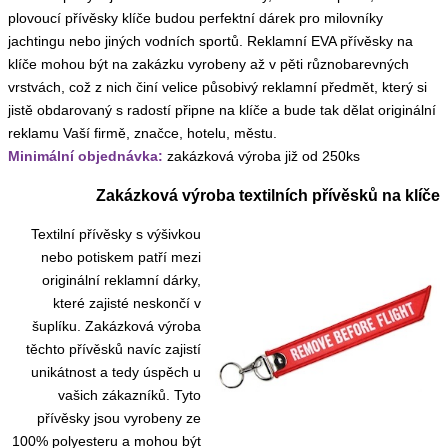
plovoucí přívěsky klíče budou perfektní dárek pro milovníky
jachtingu nebo jiných vodních sportů. Reklamní EVA přívěsky na
klíče mohou být na zakázku vyrobeny až v pěti různobarevných
vrstvách, což z nich činí velice působivý reklamní předmět, který si
jistě obdarovaný s radostí připne na klíče a bude tak dělat originální
reklamu Vaší firmě, značce, hotelu, městu.
Minimální objednávka:
zakázková výroba již od 250ks
Zakázková výroba textilních přívěsků na klíče
Textilní přívěsky s výšivkou
nebo potiskem patří mezi
originální reklamní dárky,
které zajisté neskončí v
šuplíku. Zakázková výroba
těchto přívěsků navíc zajistí
unikátnost a tedy úspěch u
vašich zákazníků. Tyto
přívěsky jsou vyrobeny ze
100% polyesteru a mohou být