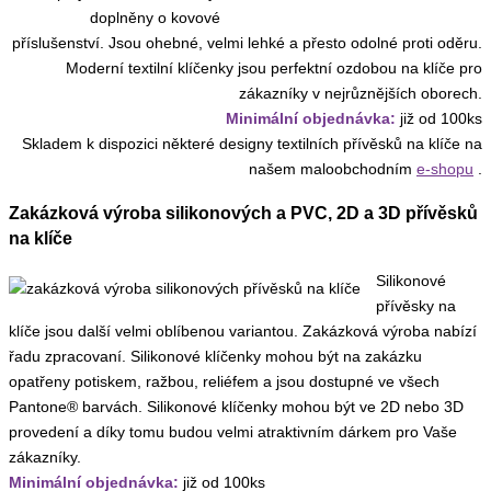
doplněny o kovové
příslušenství. Jsou ohebné, velmi lehké a přesto odolné proti oděru.
Moderní textilní klíčenky jsou perfektní ozdobou na klíče pro
zákazníky v nejrůznějších oborech.
Minimální objednávka:
již od 100ks
Skladem k dispozici některé designy textilních přívěsků na klíče na
našem maloobchodním
e-shopu
.
Zakázková výroba silikonových a PVC, 2D a 3D přívěsků
na klíče
Silikonové
přívěsky na
klíče jsou další velmi oblíbenou variantou. Zakázková výroba nabízí
řadu zpracovaní. Silikonové klíčenky mohou být na zakázku
opatřeny potiskem, ražbou, reliéfem a jsou dostupné ve všech
Pantone® barvách. Silikonové klíčenky mohou být ve 2D nebo 3D
provedení a díky tomu budou velmi atraktivním dárkem pro Vaše
zákazníky.
Minimální objednávka:
již od 100ks