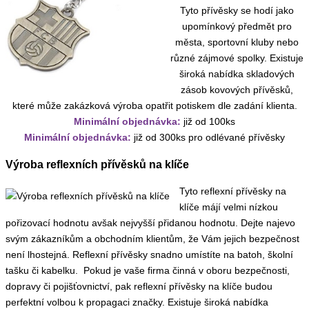
Tyto přívěsky se hodí jako
upomínkový předmět pro
města, sportovní kluby nebo
různé zájmové spolky. Existuje
široká nabídka skladových
zásob kovových přívěsků,
které může zakázková výroba opatřit potiskem dle zadání klienta.
Minimální objednávka:
již od 100ks
Minimální objednávka:
již od 300ks pro odlévané přívěsky
Výroba reflexních přívěsků na klíče
Tyto reflexní přívěsky na
klíče májí velmi nízkou
pořizovací hodnotu avšak nejvyšší přidanou hodnotu. Dejte najevo
svým zákazníkům a obchodním klientům, že Vám jejich bezpečnost
není lhostejná. Reflexní přívěsky snadno umístíte na batoh, školní
tašku či kabelku. Pokud je vaše firma činná v oboru bezpečnosti,
dopravy či pojišťovnictví, pak reflexní přívěsky na klíče budou
perfektní volbou k propagaci značky. Existuje široká nabídka