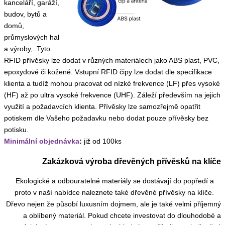
kanceláří, garáží,
budov, bytů a
domů,
průmyslových hal
a výroby,..Tyto
RFID přívěsky lze dodat v různých materiálech jako ABS plast, PVC,
epoxydové či kožené. Vstupní RFID čipy lze dodat dle specifikace
klienta a tudíž mohou pracovat od nízké frekvence (LF) přes vysoké
(HF) až po ultra vysoké frekvence (UHF). Záleží především na jejich
využití a požadavcích klienta. Přívěsky lze samozřejmě opatřit
potiskem dle Vašeho požadavku nebo dodat pouze přívěsky bez
potisku.
Minimální objednávka
:
již od 100ks
Zakázková výroba dřevěných přívěsků na klíče
Ekologické a odbouratelné materiály se dostávají do popředí a
proto v naší nabídce naleznete také dřevěné přívěsky na klíče.
Dřevo nejen že působí luxusním dojmem, ale je také velmi příjemný
a oblíbený materiál. Pokud chcete investovat do dlouhodobé a