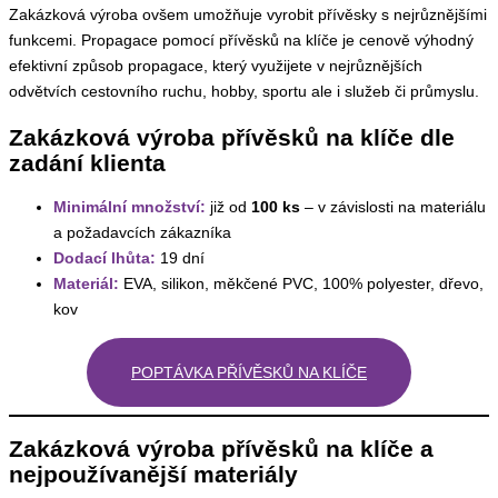
Zakázková výroba ovšem umožňuje vyrobit přívěsky s nejrůznějšími
funkcemi. Propagace pomocí přívěsků na klíče je cenově výhodný
efektivní způsob propagace, který využijete v nejrůznějších
odvětvích cestovního ruchu, hobby, sportu ale i služeb či průmyslu.
Zakázková výroba přívěsků na klíče dle
zadání klienta
Minimální množství:
již od
100 ks
– v závislosti na materiálu
a požadavcích zákazníka
Dodací lhůta:
19 dní
Materiál:
EVA, silikon, měkčené PVC, 100% polyester, dřevo,
kov
POPTÁVKA PŘÍVĚSKŮ NA KLÍČE
Zakázková výroba přívěsků na klíče a
nejpoužívanější materiály