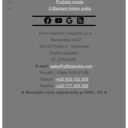
Pražská regata
S Blasnem kolem světa
První exportní / importní s.r.o.
Rumunská 14/27
120 00 Praha 2 - Vinohrady
Česká republika
IČ: 27621499
E-mail:
sales@giftsservice.com
Pondělí - Pátek 9:00-17:00
Telefon:
+420 603 333 309
Telefon:
+420 777 333 309
∗ Minimální výše objednávky je 5000,- Kč ∗