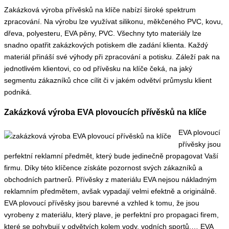
Zakázková výroba přívěsků na klíče nabízí široké spektrum
zpracování. Na výrobu lze využívat silikonu, měkčeného PVC, kovu,
dřeva, polyesteru, EVA pěny, PVC. Všechny tyto materiály lze
snadno opatřit zakázkových potiskem dle zadání klienta. Každý
materiál přináší své výhody při zpracování a potisku. Záleží pak na
jednotlivém klientovi, co od přívěsku na klíče čeká, na jaký
segmentu zákazníků chce cílit či v jakém odvětví průmyslu klient
podniká.
Zakázková výroba EVA plovoucích přívěsků na klíče
EVA plovoucí
přívěsky jsou
perfektní reklamní předmět, který bude jedinečně propagovat Vaší
firmu. Díky této klíčence získáte pozornost svých zákazníků a
obchodních partnerů. Přívěsky z materiálu EVA nejsou nákladným
reklamním předmětem, avšak vypadají velmi efektně a originálně.
EVA plovoucí přívěsky jsou barevné a vzhled k tomu, že jsou
vyrobeny z materiálu, který plave, je perfektní pro propagaci firem,
které se pohybují v odvětvích kolem vody, vodních sportů,… EVA