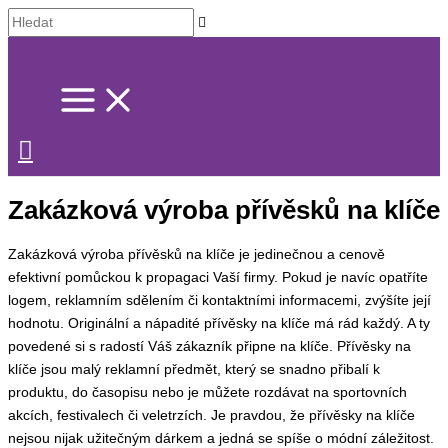
Přeskočit
Hledat
na
obsah
Zakázková výroba přívěsků na klíče
Zakázková výroba přívěsků na klíče je jedinečnou a cenově
efektivní pomůckou k propagaci Vaší firmy. Pokud je navíc opatříte
logem, reklamním sdělením či kontaktními informacemi, zvýšíte její
hodnotu. Originální a nápadité přívěsky na klíče má rád každý. A ty
povedené si s radostí Váš zákazník připne na klíče. Přívěsky na
klíče jsou malý reklamní předmět, který se snadno přibalí k
produktu, do časopisu nebo je můžete rozdávat na sportovních
akcích, festivalech či veletrzích. Je pravdou, že přívěsky na klíče
nejsou nijak užitečným dárkem a jedná se spíše o módní záležitost.